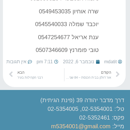
שרה אוחיון 0549453035
יוכבד שמלה 0545540033
ענת אריאל 0547254677
טובי פומרנץ 0507346609
mdatit
נובמבר 6, 2022
7:11 pm
אין תגובות
הקודם
הבא
אור דולק בבית הכנסת – 84 שנים לליל הבדולח
רבני הקהילות בעיר
דרך מדבר יהודה 39 (פינת הגיתית)
טל': 02-5354001, 02-5354005
פקס: 02-5352461
מייל:
m5354001@gmail.com