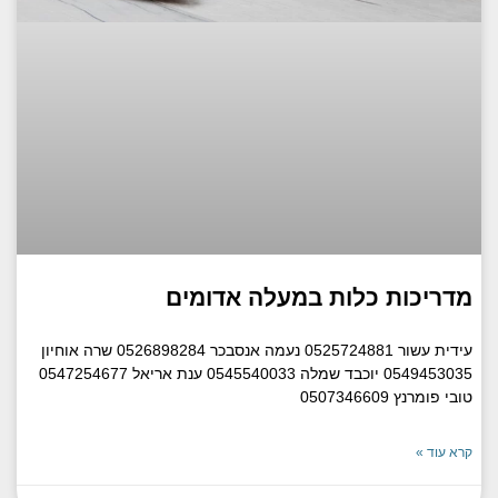
מדריכות כלות במעלה אדומים
עידית עשור 0525724881 נעמה אנסבכר 0526898284 שרה אוחיון
0549453035 יוכבד שמלה 0545540033 ענת אריאל 0547254677
טובי פומרנץ 0507346609
קרא עוד »