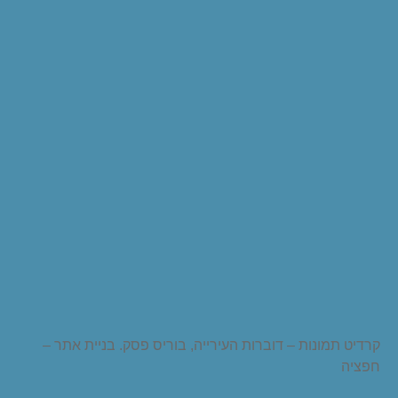
קרדיט תמונות – דוברות העירייה, בוריס פסק. בניית אתר –
חפציה