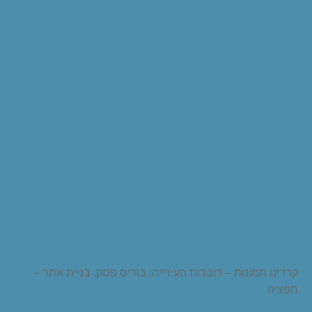
קרדיט תמונות – דוברות העירייה, בוריס פסק. בניית אתר –
חפציה