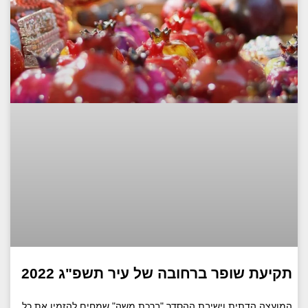
תקיעת שופר ברחובה של עיר תשפ"ג 2022
המועצה הדתית וישיבת ההסדר "ברכת משה" שמחים להזמין את כל