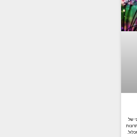
י של
רונות
לול.