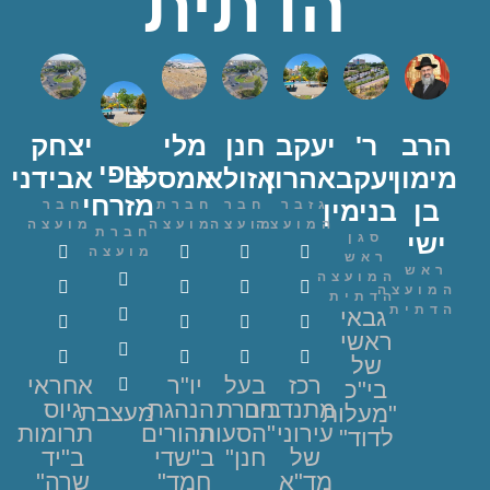
הדתית
הרב
ר'
יעקב
חנן
מלי
יצחק
ציפי
מימון
יעקב
אהרון
אזולאי
אמסלם
אבידני
מזרחי
בן
בנימין
גזבר
חבר
חברת
חבר
המועצה
מועצה
מועצה
מועצה
חברת
ישי
סגן
מועצה
ראש
ראש
המועצה
המועצה
הדתית
הדתית
גבאי
ראשי
של
רכז
בעל
יו"ר
אחראי
בי"כ
מתנדבים
חברת
הנהגת
גיוס
מעצבת
"מעלות
עירוני
"הסעות
ההורים
תרומות
לדוד"
של
חנן"
ב"שדי
ב"יד
מד"א
חמד"
שרה"