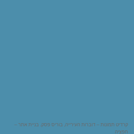
קרדיט תמונות – דוברות העירייה, בוריס פסק. בניית אתר –
חפציה