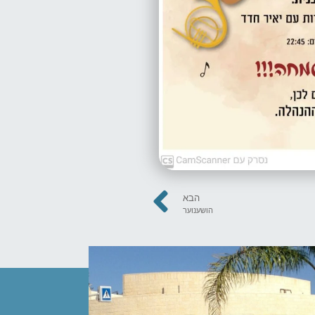
הבא
הושענוער