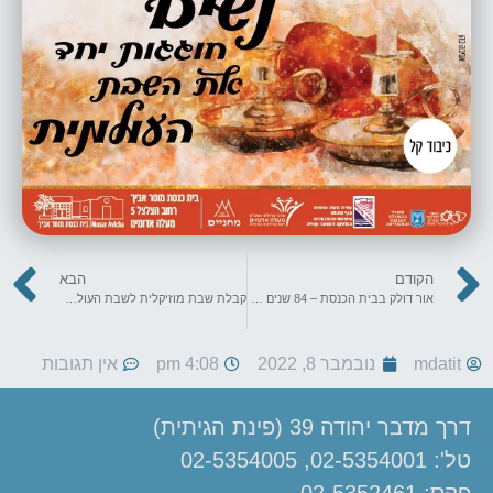
הקודם
הבא
אור דולק בבית הכנסת – 84 שנים לליל הבדולח
קבלת שבת מוזיקלית לשבת העולמית
mdatit
נובמבר 8, 2022
4:08 pm
אין תגובות
דרך מדבר יהודה 39 (פינת הגיתית)
טל': 02-5354001, 02-5354005