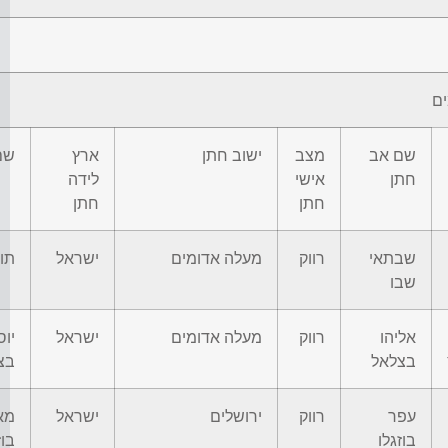
ם
שם אב
מצב
ישוב חתן
ארץ
שם
חתן
אישי
לידה
חתן
חתן
שבתאי
רווק
מעלה אדומים
ישראל
תו
שבו
אליהו
רווק
מעלה אדומים
ישראל
יו
בצלאל
בצ
עפר
רווק
ירושלים
ישראל
מא
בוזגלו
בוז