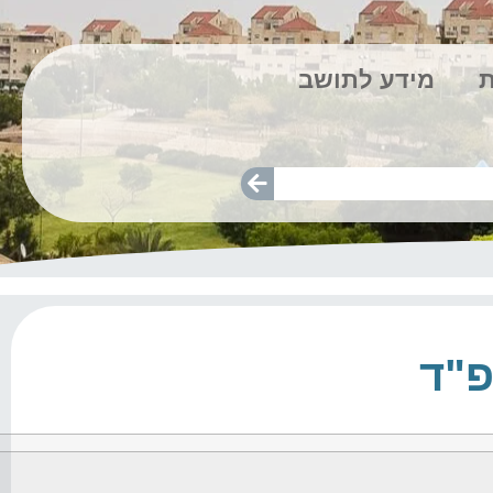
ת
מידע לתושב
פ"ד