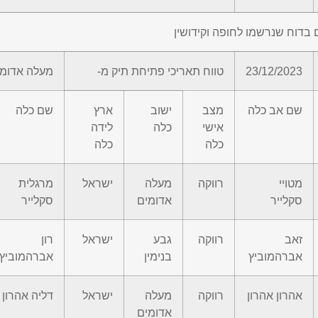
 בדוח שנרשמו לחופה וקידושין
23/12/2023
טווח תאריכי פתיחת תיק מ-
מעלה אדומי
שם אב כלה
מצב
ישוב
ארץ
שם כלה
אישי
כלה
לידה
כלה
כלה
מטויי
רווקה
מעלה
ישראל
מרגלית
סקלייר
אדומים
סקלייר
זאב
רווקה
גבע
ישראל
רון
אברהמוביץ
בנימין
אברהמוביץ
אהרון אהרון
רווקה
מעלה
ישראל
דליה אהרון
אדומים