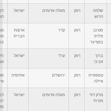
שלמה
רווק
מעלה אדומים
ישראל
דנ
הרוש
הר
סטיבן
רווק
קדר
ארצות
מת
פיליפ
הברית
מש
בוקזייגר
בוק
ברוך
רווק
ערד
ישראל
רוע
אביבי
אב
טספאייה
רווק
ירושלים
אתיופיה
סול
איילה
איי
מרק דוד
רווק
מעלה אדומים
ישראל
דנ
מזרחי
יה
מש