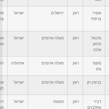
אופיר
רווק
ירושלים
ישראל
אל
צרפתי
צר
מיכאל
רווק
מעלה אדומים
ישראל
אר
סימון
אל
אלבז
מוקת
רווק
מעלה אדומים
אתיופיה
דג
גתו
בנימין חן
רווק
מעלה אדומים
ישראל
או
חן
דביר
רווק
פסגות
ישראל
דרו
אפלבוים
אפ