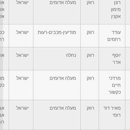
רונן
רווק
מעלה אדומים
ישראל
או
מימון
אש
אקנין
אקנ
עודד
רווק
מודיעין-מכבים-רעות
ישראל
כפ
רחמים
רח
יוסף
רווק
נחלה
ישראל
או
אדר
מרדכי
רווק
מעלה אדומים
ישראל
מא
חיים
כק
כקשור
מאיר דוד
רווק
מעלה אדומים
ישראל
אב
רומי
אב
רומ