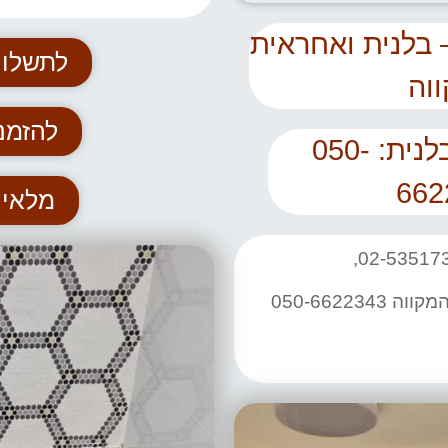
 בלנית ואחראית
לתשלום
וה
להזמנ
טלפון של הבלנית: 050-
662
מלאי 
050-662234