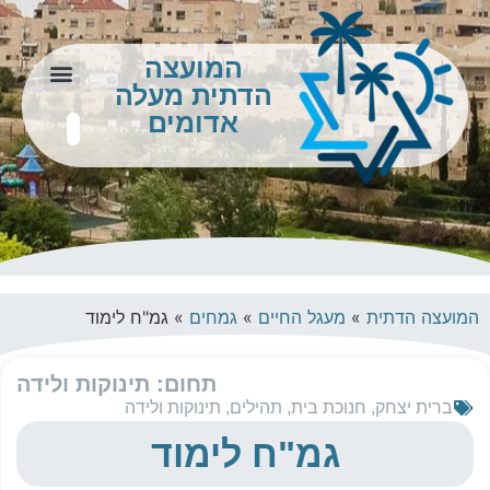
המועצה
הדתית מעלה
צור קשר
מידע לתושב
אדומים
המועצה הדתית
»
מעגל החיים
»
גמחים
»
גמ"ח לימוד
תחום: תינוקות ולידה
ברית יצחק
,
חנוכת בית
,
תהילים
,
תינוקות ולידה
גמ"ח לימוד