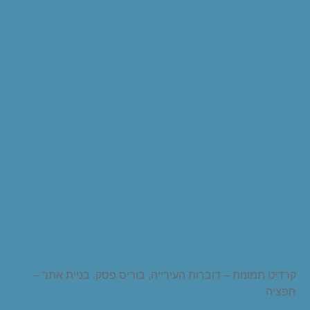
קרדיט תמונות – דוברות העירייה, בוריס פסק. בניית אתר –
חפציה