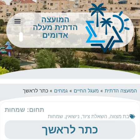
המועצה
הדתית מעלה
צור קשר
מידע לתושב
אדומים
המועצה הדתית
»
מעגל החיים
»
גמחים
»
כתר לראשך
תחום: שמחות
בת מצווה
,
השאלת ציוד
,
נישואין
,
שמחות
כתר לראשך