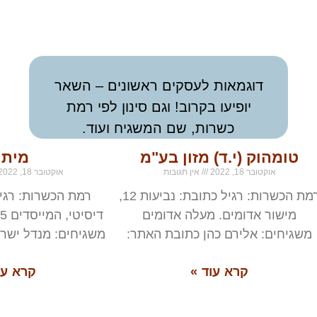
דוגמאות לעסקים ראשונים – השאר
יופיעו בקרוב! וגם סינון לפי רמת
כשרות, שם המשגיח ועוד.
טומהוק (י.ד) מזון בע"מ
מיתו
אוקטובר 18, 2022
אין תגובות
אוקטובר 18, 2022
רמת הכשרות: רגיל כתובת: נביעות 12,
רמת הכשרות: רגיל
מישור אדומים. מעלה אדומים
משגיחים: אלירם כהן כתובת האתר:
משגיחים: מנדל ישר
קרא עוד »
קרא עו