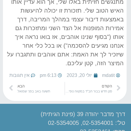
מתנגשים חזיתית באלו שלי, אך הוא עדיין אותו
האיש הטוב שלי. תזכורת זו יכולה להיעשות
באמצעות דיבור עצמי במהלך המריבה, דרך
אמירות המופנות אל הצד השני ומתזכרות גם
אותו ("בסוף שנינו אוהבים, אז בואו נראה איך
אנחנו מגיעים להסכמה") או בכל כלי אחר
שיזכיר לך את האמת: אתם אוהבים ותתגברו על
המיצר הזה, קטן עליכם.
mdatit
יולי 20, 2023
6:13 pm
אין תגובות
הקודם
הבא
סנן חדש בבור חב"ד במקווה נופי הסלע
תשעה באב בפני שמואל
דרך מדבר יהודה 39 (פינת הגיתית)
טל': 02-5354001, 02-5354005