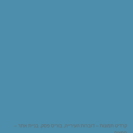
קרדיט תמונות – דוברות העירייה, בוריס פסק. בניית אתר –
חפציה