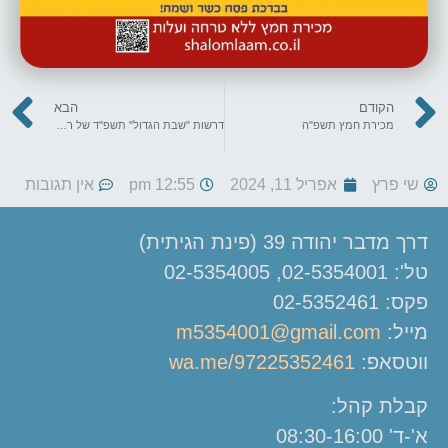
הקודם
הבא
מכירת חמץ תשפ"ה
דרשות "שבת הגדול" תשפ"ד של רבני העיר שליט"א
שי פרץ
אפריל 11, 2024
12:55 pm
אין תגובות
דרך מדבר יהודה 39 (פינת הגיתית)
טל': 02-5354001, 02-5354005
פקס: 02-5352461
מייל:
m5354001@gmail.com
ווטסאפ:
wa.me/97225352461
קבלת קהל:
א'-ד' 08:30-16:00