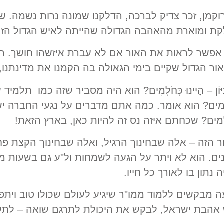
קמן, זכר צדיק לברכה, הדלקנו שמונה נרות נשמה. שמ
ת ומוארת מהאהבה הגדולה שהייתה לאיש הגדול הזה
 אפשר לראות את האור אם לא עברת איזשהו חושך. הו
ור הגדול שקיים בימי הגאולה בה הקמנו את מדינתנו,
צִיּוֹן – הָיִינוּ כְּחֹלְמִים? הוא היה מסביר שזה כמו תל
מים? הוא אומר. כמה אתם מדברים על נגעי החברה יש
ים? שכחתם איזה נס זה להיות כאן, בארץ הזאת!
 הזה – אלה שבחינוך הרגיל, ואלה שבחינוך הקצת פחות
ים. הוא לא ויתר על הגעה לשמחות ול"ע גם בשעות מ
נתון בו לאורך כל חייו.
ה מבקשים ללמוד ממו"ר שיגיע לעולם שכולו טוב ויתפ
 אהבת ישראל, לבקש את היכולת לתרגם שואה – לתקומה