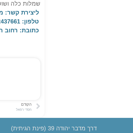
שמלות כלה ושוש
ליצירת קשר: מיכל-0532437661 מרגלית- 0542588566 מו
טלפון: 0532437661
כתובת: רחוב הכינור 22, מע
הקודם
חסדי רפאל
דרך מדבר יהודה 39 (פינת הגיתית)